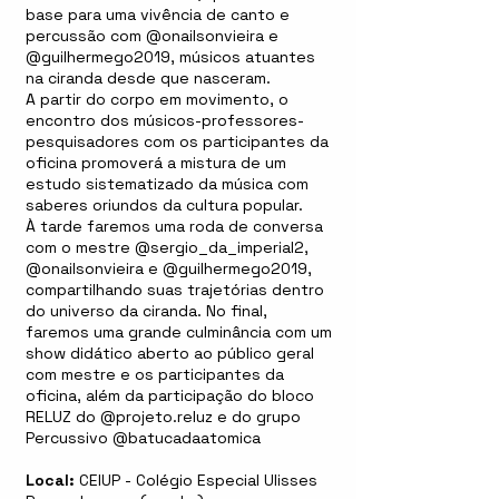
base para uma vivência de canto e
percussão com @onailsonvieira e
@guilhermego2019, músicos atuantes
na ciranda desde que nasceram.
A partir do corpo em movimento, o
encontro dos músicos-professores-
pesquisadores com os participantes da
oficina promoverá a mistura de um
estudo sistematizado da música com
saberes oriundos da cultura popular.
À tarde faremos uma roda de conversa
com o mestre @sergio_da_imperial2,
@onailsonvieira e @guilhermego2019,
compartilhando suas trajetórias dentro
do universo da ciranda. No final,
faremos uma grande culminância com um
show didático aberto ao público geral
com mestre e os participantes da
oficina, além da participação do bloco
RELUZ do @projeto.reluz e do grupo
Percussivo @batucadaatomica
Local:
CEIUP - Colégio Especial Ulisses