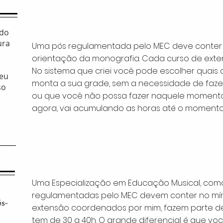
 do
ura
Uma pós regulamentada pelo MEC deve conter 
orientação da monografia. Cada curso de exten
No sistema que criei você pode escolher quais 
 eu
monta a sua grade, sem a necessidade de faze
so
ou que você não possa fazer naquele momento
agora, vai acumulando as horas até o momento
Uma Especialização em Educação Musical, com
regulamentadas pelo MEC devem conter no mín
ós-
extensão coordenados por mim, fazem parte de
tem de 30 a 40h. O grande diferencial é que v