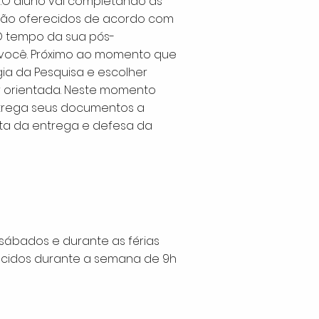
r.O aluno vai completando as
 são oferecidos de acordo com
 O tempo da sua pós-
r você. Próximo ao momento que
ia da Pesquisa e escolher
er orientada. Neste momento
trega seus documentos a
ta da entrega e defesa da
sábados e durante as férias
erecidos durante a semana de 9h