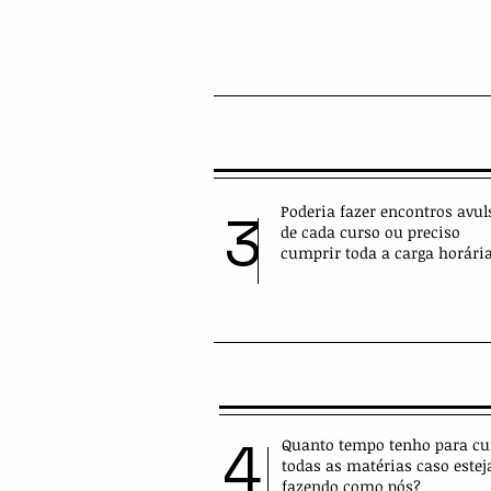
Poderia fazer encontros avul
3
de cada curso ou preciso
cumprir toda a carga horári
4
Quanto tempo tenho para cu
todas as matérias caso estej
fazendo como pós?