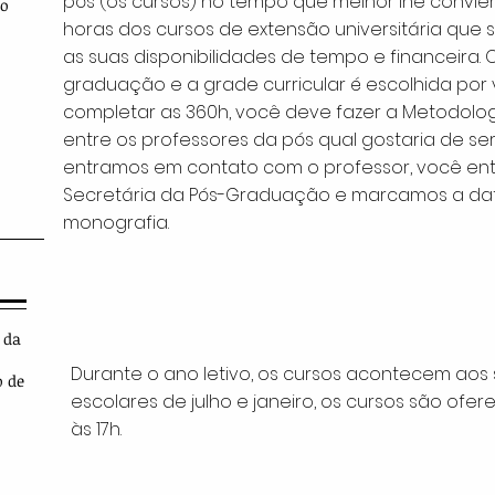
pós (os cursos) no tempo que melhor lhe convie
ão
horas dos cursos de extensão universitária que
as suas disponibilidades de tempo e financeira.
graduação e a grade curricular é escolhida po
completar as 360h, você deve fazer a Metodolog
entre os professores da pós qual gostaria de s
entramos em contato com o professor, você en
Secretária da Pós-Graduação e marcamos a da
monografia.
 da
Durante o ano letivo, os cursos acontecem aos 
o de
escolares de julho e janeiro, os cursos são of
às 17h.