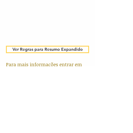
Ver Regras para Resumo Expandido
Para mais informações entrar em
contato
com
poseducacaomusicalfladembras
il@gmail.com
*Destacamos que o pagamento da
inscrição será realizado no ato do
credenciamento, no dia 1/12/2018, data de
realização do II Simpósio de Pesquisa em
Música da Especialização em Educação
Musical